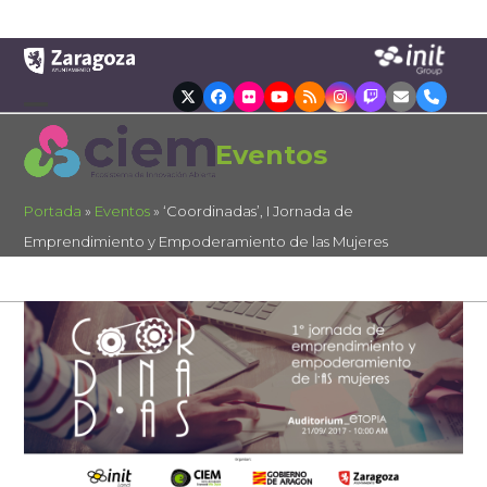
Skip
to
content
Twitter
Facebook
Flickr
YouTube
RSS
Instagram
Twitch
Correo
Teléfon
electrónico
Open
Close
Eventos
mobile
mobile
menu
menu
Portada
»
Eventos
»
‘Coordinadas’, I Jornada de
Emprendimiento y Empoderamiento de las Mujeres