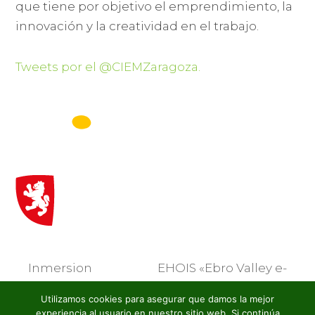
que tiene por objetivo el emprendimiento, la
innovación y la creatividad en el trabajo.
Tweets por el @CIEMZaragoza.
Inmersion
EHOIS «Ebro Valley e-
Day. Acelera
Health Open Innovation
previous
next
Utilizamos cookies para asegurar que damos la mejor
Startups
Summit»
experiencia al usuario en nuestro sitio web. Si continúa