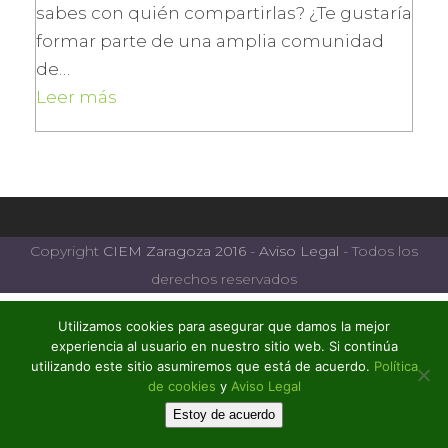
sabes con quién compartirlas? ¿Te gustaría
formar parte de una amplia comunidad
de…
Leer más
Copyright
CIEM Zaragoza 2016
-
Aviso Legal
- Todos los
derechos reservados
Utilizamos cookies para asegurar que damos la mejor
experiencia al usuario en nuestro sitio web. Si continúa
utilizando este sitio asumiremos que está de acuerdo.
Política
de cookies
y
Aviso Legal
Estoy de acuerdo