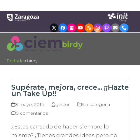
Skip
to
content
Twitter
Facebook
Flickr
YouTube
RSS
Instagram
Twitch
Correo
Teléfon
electrónico
Open
Close
birdy
mobile
mobile
menu
menu
Portada
»
birdy
Supérate, mejora, crece… ¡¡Hazte
un Take Up!!
8 mayo, 2014
gestor
Sin categoría
0 comentarios
¿Estas cansado de hacer siempre lo
mismo? ¿Tienes grandes ideas pero no