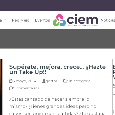
ma
Red Meic
Eventos
Noticia
Supérate, mejora, crece… ¡¡Hazte
un Take Up!!
8 mayo, 2014
gestor
Sin categoría
0 comentarios
¿Estas cansado de hacer siempre lo
T
mismo? ¿Tienes grandes ideas pero no
t
sabes con quién compartirlas? ¿Te gustaría