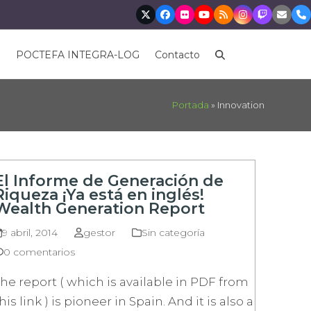
Twitter
Facebook
Flickr
YouTube
RSS
Instagram
Twitch
Corre
Te
electr
s
POCTEFA INTEGRA-LOG
Contacto
Portada
»
Innovation
El Informe de Generación de
Riqueza ¡Ya está en inglés!
Wealth Generation Report
9 abril, 2014
gestor
Sin categoría
0 comentarios
he report ( which is available in PDF from
his link ) is pioneer in Spain. And it is also a