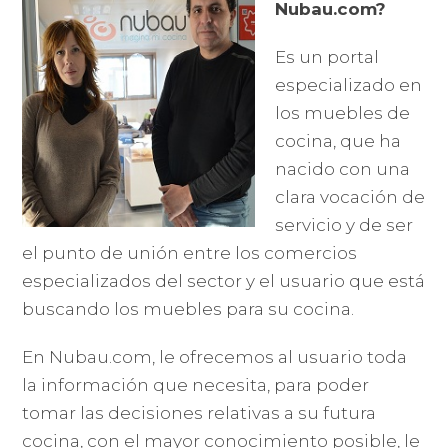
Nubau.com?
Es un portal
especializado en
los muebles de
cocina, que ha
nacido con una
clara vocación de
servicio y de ser
el punto de unión entre los comercios
especializados del sector y el usuario que está
buscando los muebles para su cocina.
En Nubau.com, le ofrecemos al usuario toda
la información que necesita, para poder
tomar las decisiones relativas a su futura
cocina, con el mayor conocimiento posible, le