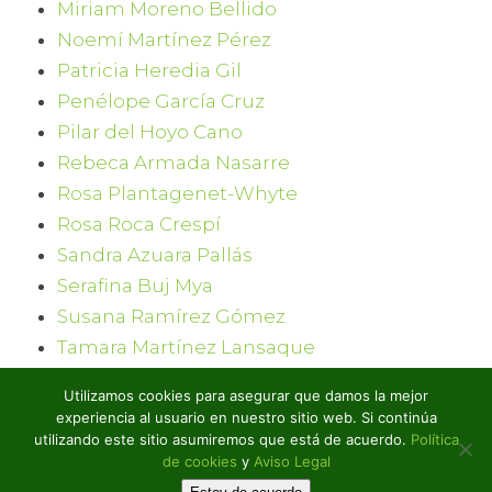
Miriam Moreno Bellido
Noemí Martínez Pérez
Patricia Heredia Gil
Penélope García Cruz
Pilar del Hoyo Cano
Rebeca Armada Nasarre
Rosa Plantagenet-Whyte
Rosa Roca Crespí
Sandra Azuara Pallás
Serafina Buj Mya
Susana Ramírez Gómez
Tamara Martínez Lansaque
Tania Portillo
Utilizamos cookies para asegurar que damos la mejor
Verónica Romeo Laborda
experiencia al usuario en nuestro sitio web. Si continúa
Virginia Hidalgo
utilizando este sitio asumiremos que está de acuerdo.
Política
de cookies
y
Aviso Legal
Yolanda Cambra Ripol