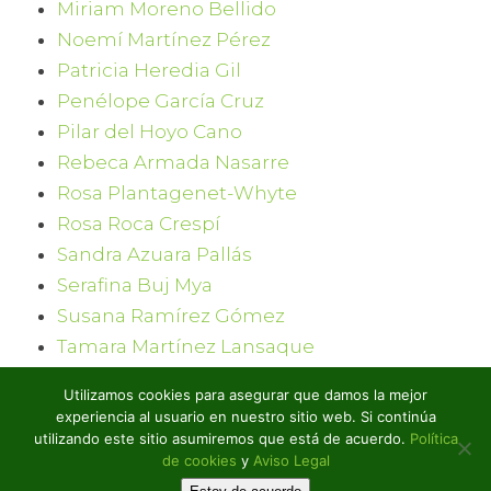
Miriam Moreno Bellido
Noemí Martínez Pérez
Patricia Heredia Gil
Penélope García Cruz
Pilar del Hoyo Cano
Rebeca Armada Nasarre
Rosa Plantagenet-Whyte
Rosa Roca Crespí
Sandra Azuara Pallás
Serafina Buj Mya
Susana Ramírez Gómez
Tamara Martínez Lansaque
Tania Portillo
Utilizamos cookies para asegurar que damos la mejor
Verónica Romeo Laborda
experiencia al usuario en nuestro sitio web. Si continúa
Virginia Hidalgo
utilizando este sitio asumiremos que está de acuerdo.
Política
de cookies
y
Aviso Legal
Yolanda Cambra Ripol